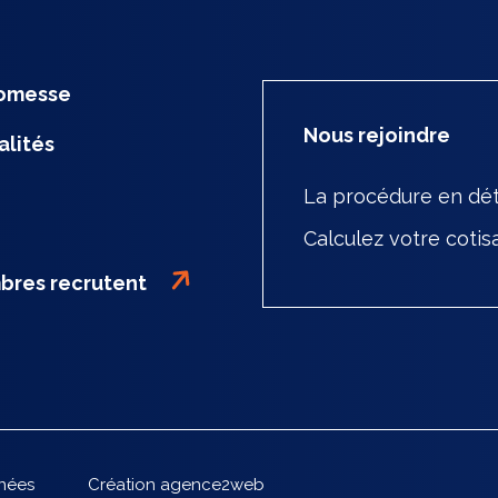
romesse
Nous rejoindre
alités
La procédure en dét
Calculez votre cotis
bres recrutent
Création agence2web
nnées