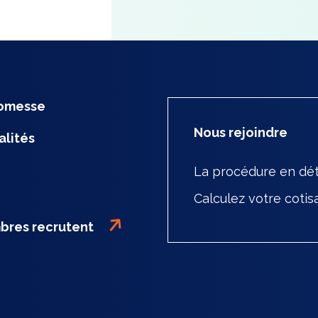
romesse
Nous rejoindre
alités
La procédure en dét
Calculez votre cotis
bres recrutent